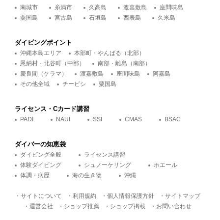
南城市
糸満市
久高島
渡嘉敷島
座間味島
粟国島
宮古島
石垣島
西表島
久米島
ダイビングポイント
沖縄本島エリア
本部町・やんばる（北部）
恩納村・北谷町（中部）
南部・離島（南部）
慶良間（ケラマ）
渡嘉敷島
座間味島
阿嘉島
その他全域
チービシ
粟国島
ライセンス・Cカード講習
PADI
NAUI
SSI
CMAS
BSAC
ダイバーの知恵袋
ダイビング全般
ライセンス講習
体験ダイビング
シュノーケリング
ホエール
体調・病歴
海の生き物
沖縄
・サイトについて
・利用規約
・個人情報保護方針
・サイトマップ
・運営会社
・ショップ推薦
・ショップ掲載
・お問い合わせ