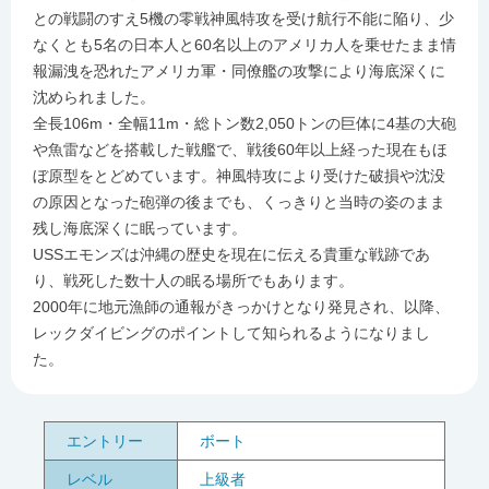
との戦闘のすえ5機の零戦神風特攻を受け航行不能に陥り、少
なくとも5名の日本人と60名以上のアメリカ人を乗せたまま情
報漏洩を恐れたアメリカ軍・同僚艦の攻撃により海底深くに
沈められました。
全長106m・全幅11m・総トン数2,050トンの巨体に4基の大砲
や魚雷などを搭載した戦艦で、戦後60年以上経った現在もほ
ぼ原型をとどめています。神風特攻により受けた破損や沈没
の原因となった砲弾の後までも、くっきりと当時の姿のまま
残し海底深くに眠っています。
USSエモンズは沖縄の歴史を現在に伝える貴重な戦跡であ
り、戦死した数十人の眠る場所でもあります。
2000年に地元漁師の通報がきっかけとなり発見され、以降、
レックダイビングのポイントして知られるようになりまし
た。
エントリー
ボート
レベル
上級者