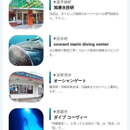
嘉手納町
旭潜水技研
当店は、ダイビング器材のオーバーホール専門技術か
ら、テクニ…
読谷村
courant marin diving center
少人数制で懇切丁寧！ Cカード取得や体験ダイビング
を…
宜野湾市
オーシャンゲート
慶良間・沖縄本島全域・与論島までカバーしご案内し
ます。 …
那覇市
ダイブ コーヴィー
『沖縄最安！』 と言っても当店の『安』は『安全』の
『安』で…