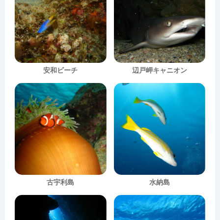
安和ビーチ
辺戸岬キャニオン
古宇利島
水納島