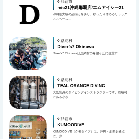
那覇市
mic21沖縄那覇店/エムアイシー21
沖縄最大級の品揃えを誇り、ゆったり休めるリラック
ススペース…
恩納村
Diver’s7 Okinawa
Diver’s7 Okinawaは恩納村の希望ヶ丘に位置す…
恩納村
TEAL ORANGE DIVING
大阪出身のダイビングインストラクターです。恩納村
にある小さ…
那覇市
KUMOODIVE
KUMOODIVE（クモダイブ）は、沖縄・那覇を拠点
に、少…