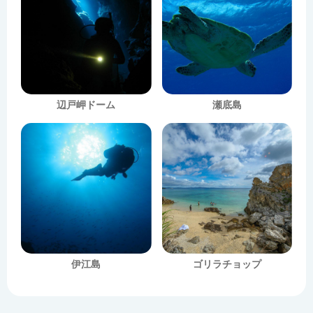
辺戸岬ドーム
瀬底島
伊江島
ゴリラチョップ