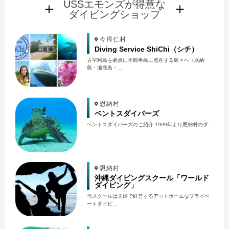
USSエモンズが得意な
ダイビングショップ
今帰仁村
Diving Service ShiChi（シチ）
古宇利島を拠点に本部半島に点在する島々へ（水納
島・瀬底島・…
恩納村
ベントスダイバーズ
ベントスダイバーズのご紹介 1999年より恩納村のダ…
恩納村
沖縄ダイビングスクール「ワールド
ダイビング」
当スクールは夫婦で経営するアットホームなプライベ
ートダイビ…