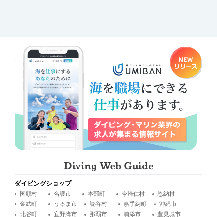
ダイビングショップ
国頭村
名護市
本部町
今帰仁村
恩納村
金武町
うるま市
読谷村
嘉手納町
沖縄市
北谷町
宜野湾市
那覇市
浦添市
豊見城市