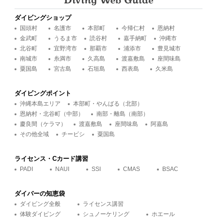
ダイビングショップ
国頭村
名護市
本部町
今帰仁村
恩納村
金武町
うるま市
読谷村
嘉手納町
沖縄市
北谷町
宜野湾市
那覇市
浦添市
豊見城市
南城市
糸満市
久高島
渡嘉敷島
座間味島
粟国島
宮古島
石垣島
西表島
久米島
ダイビングポイント
沖縄本島エリア
本部町・やんばる（北部）
恩納村・北谷町（中部）
南部・離島（南部）
慶良間（ケラマ）
渡嘉敷島
座間味島
阿嘉島
その他全域
チービシ
粟国島
ライセンス・Cカード講習
PADI
NAUI
SSI
CMAS
BSAC
ダイバーの知恵袋
ダイビング全般
ライセンス講習
体験ダイビング
シュノーケリング
ホエール