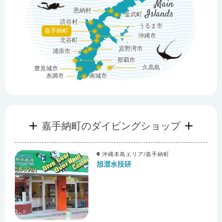
Main
恩納村
Islands
金武町
読谷村
うるま市
嘉手納町
沖縄市
北谷町
宜野湾市
浦添市
那覇市
久高島
豊見城市
糸満市
南城市
嘉手納町のダイビングショップ
沖縄本島エリア/嘉手納町
旭潜水技研