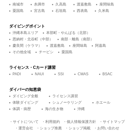
南城市
糸満市
久高島
渡嘉敷島
座間味島
粟国島
宮古島
石垣島
西表島
久米島
ダイビングポイント
沖縄本島エリア
本部町・やんばる（北部）
恩納村・北谷町（中部）
南部・離島（南部）
慶良間（ケラマ）
渡嘉敷島
座間味島
阿嘉島
その他全域
チービシ
粟国島
ライセンス・Cカード講習
PADI
NAUI
SSI
CMAS
BSAC
ダイバーの知恵袋
ダイビング全般
ライセンス講習
体験ダイビング
シュノーケリング
ホエール
体調・病歴
海の生き物
沖縄
・サイトについて
・利用規約
・個人情報保護方針
・サイトマップ
・運営会社
・ショップ推薦
・ショップ掲載
・お問い合わせ