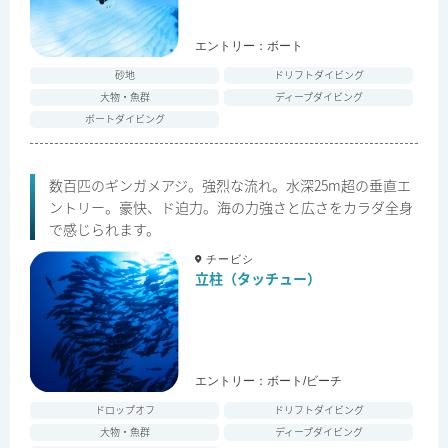
エントリー：
ボート
砂地
ドリフトダイビング
大物・魚群
ディープダイビング
ボートダイビング
数百匹のギンガメアジ。強烈な流れ。水深25m超の垂直エ
ントリー。豪快、ド迫力。海の力強さと広さをカラダ全身
で感じられます。
チービシ
立柱（タッチュー）
エントリー：
ボート/ビーチ
ドロップオフ
ドリフトダイビング
大物・魚群
ディープダイビング