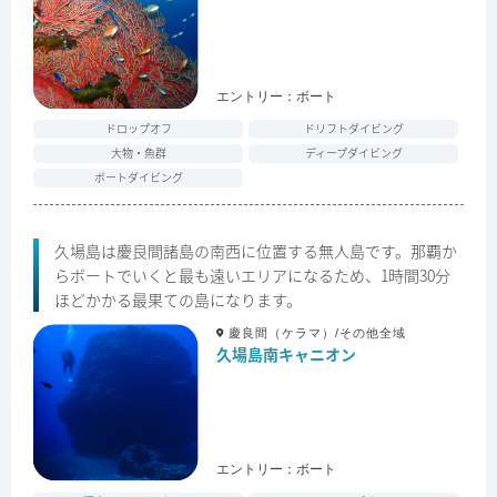
エントリー：
ボート
ドロップオフ
ドリフトダイビング
大物・魚群
ディープダイビング
ボートダイビング
久場島は慶良間諸島の南西に位置する無人島です。那覇か
らボートでいくと最も遠いエリアになるため、1時間30分
ほどかかる最果ての島になります。
慶良間（ケラマ）/その他全域
久場島南キャニオン
エントリー：
ボート