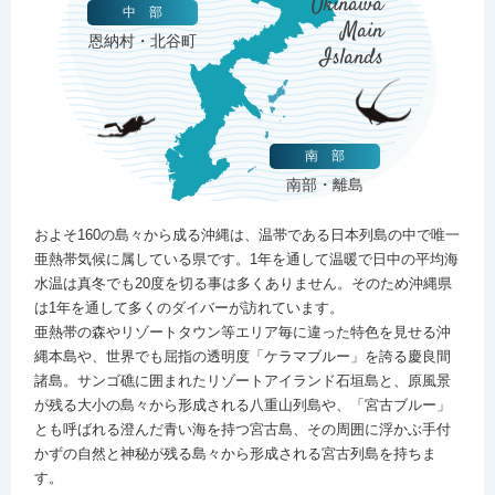
Okinawa
中 部
Main
恩納村・北谷町
Islands
南 部
南部・離島
およそ160の島々から成る沖縄は、温帯である日本列島の中で唯一
亜熱帯気候に属している県です。1年を通して温暖で日中の平均海
水温は真冬でも20度を切る事は多くありません。そのため沖縄県
は1年を通して多くのダイバーが訪れています。
亜熱帯の森やリゾートタウン等エリア毎に違った特色を見せる沖
縄本島や、世界でも屈指の透明度「ケラマブルー」を誇る慶良間
諸島。サンゴ礁に囲まれたリゾートアイランド石垣島と、原風景
が残る大小の島々から形成される八重山列島や、「宮古ブルー」
とも呼ばれる澄んだ青い海を持つ宮古島、その周囲に浮かぶ手付
かずの自然と神秘が残る島々から形成される宮古列島を持ちま
す。