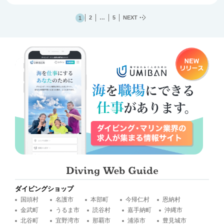
2
…
5
NEXT
1
ダイビングショップ
国頭村
名護市
本部町
今帰仁村
恩納村
金武町
うるま市
読谷村
嘉手納町
沖縄市
北谷町
宜野湾市
那覇市
浦添市
豊見城市