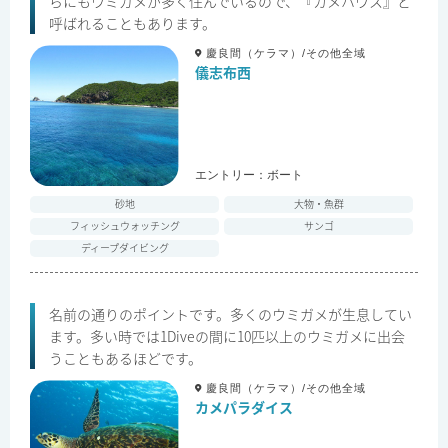
らにもウミガメが多く住んでいるので、『カメハウス』と
呼ばれることもあります。
慶良間（ケラマ）/その他全域
儀志布西
エントリー：
ボート
砂地
大物・魚群
フィッシュウォッチング
サンゴ
ディープダイビング
名前の通りのポイントです。多くのウミガメが生息してい
ます。多い時では1Diveの間に10匹以上のウミガメに出会
うこともあるほどです。
慶良間（ケラマ）/その他全域
カメパラダイス