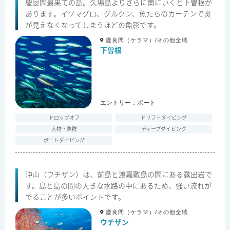
慶良間最果ての島。久場島よりさらに南にいくと下曽根が
あります。イソマグロ、グルクン、魚たちのカーテンで奥
が見えなくなってしまうほどの魚影です。
慶良間（ケラマ）/その他全域
下曽根
エントリー：
ボート
ドロップオフ
ドリフトダイビング
大物・魚群
ディープダイビング
ボートダイビング
沖山（ウチザン）は、前島と渡嘉敷島の間にある露出岩で
す。島と島の間の大きな水路の中にあるため、強い流れが
でることが多いポイントです。
慶良間（ケラマ）/その他全域
ウチザン