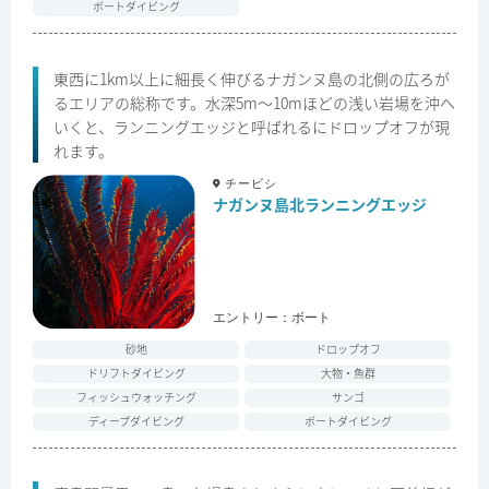
ボートダイビング
東西に1km以上に細長く伸びるナガンヌ島の北側の広ろが
るエリアの総称です。水深5m～10mほどの浅い岩場を沖へ
いくと、ランニングエッジと呼ばれるにドロップオフが現
れます。
チービシ
ナガンヌ島北ランニングエッジ
エントリー：
ボート
砂地
ドロップオフ
ドリフトダイビング
大物・魚群
フィッシュウォッチング
サンゴ
ディープダイビング
ボートダイビング