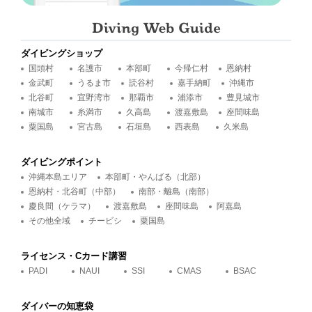
ダイビングショップ
国頭村
名護市
本部町
今帰仁村
恩納村
金武町
うるま市
読谷村
嘉手納町
沖縄市
北谷町
宜野湾市
那覇市
浦添市
豊見城市
南城市
糸満市
久高島
渡嘉敷島
座間味島
粟国島
宮古島
石垣島
西表島
久米島
ダイビングポイント
沖縄本島エリア
本部町・やんばる（北部）
恩納村・北谷町（中部）
南部・離島（南部）
慶良間（ケラマ）
渡嘉敷島
座間味島
阿嘉島
その他全域
チービシ
粟国島
ライセンス・Cカード講習
PADI
NAUI
SSI
CMAS
BSAC
ダイバーの知恵袋