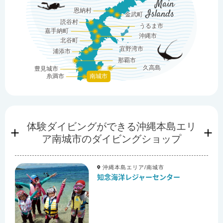
Main
恩納村
Islands
金武町
読谷村
うるま市
嘉手納町
沖縄市
北谷町
宜野湾市
浦添市
那覇市
久高島
豊見城市
糸満市
南城市
体験ダイビングができる
沖縄本島エリ
ア南城市のダイビングショップ
沖縄本島エリア/南城市
知念海洋レジャーセンター