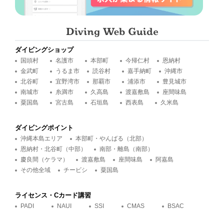
ダイビングショップ
国頭村
名護市
本部町
今帰仁村
恩納村
金武町
うるま市
読谷村
嘉手納町
沖縄市
北谷町
宜野湾市
那覇市
浦添市
豊見城市
南城市
糸満市
久高島
渡嘉敷島
座間味島
粟国島
宮古島
石垣島
西表島
久米島
ダイビングポイント
沖縄本島エリア
本部町・やんばる（北部）
恩納村・北谷町（中部）
南部・離島（南部）
慶良間（ケラマ）
渡嘉敷島
座間味島
阿嘉島
その他全域
チービシ
粟国島
ライセンス・Cカード講習
PADI
NAUI
SSI
CMAS
BSAC