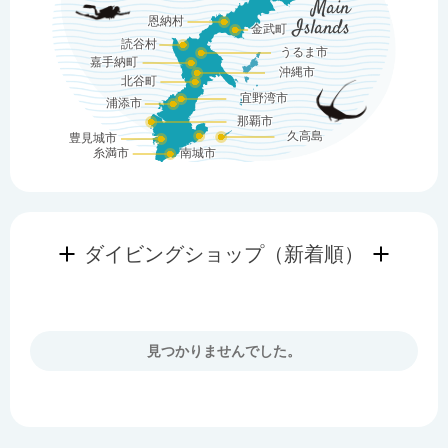
Main
恩納村
Islands
金武町
読谷村
うるま市
嘉手納町
沖縄市
北谷町
宜野湾市
浦添市
那覇市
久高島
豊見城市
糸満市
南城市
ダイビングショップ（新着順）
見つかりませんでした。