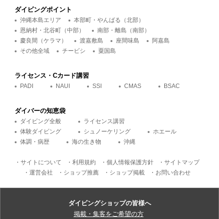
ダイビングポイント
沖縄本島エリア
本部町・やんばる（北部）
恩納村・北谷町（中部）
南部・離島（南部）
慶良間（ケラマ）
渡嘉敷島
座間味島
阿嘉島
その他全域
チービシ
粟国島
ライセンス・Cカード講習
PADI
NAUI
SSI
CMAS
BSAC
ダイバーの知恵袋
ダイビング全般
ライセンス講習
体験ダイビング
シュノーケリング
ホエール
体調・病歴
海の生き物
沖縄
・サイトについて
・利用規約
・個人情報保護方針
・サイトマップ
・運営会社
・ショップ推薦
・ショップ掲載
・お問い合わせ
ダイビングショップの皆様へ
掲載・集客をご希望の方