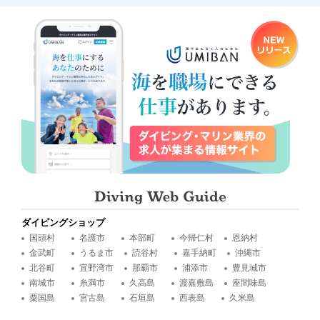
ダイビングショップ
国頭村
名護市
本部町
今帰仁村
恩納村
金武町
うるま市
読谷村
嘉手納町
沖縄市
北谷町
宜野湾市
那覇市
浦添市
豊見城市
南城市
糸満市
久高島
渡嘉敷島
座間味島
粟国島
宮古島
石垣島
西表島
久米島