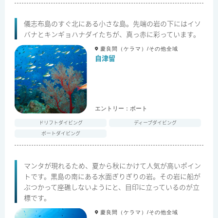
儀志布島のすぐ北にある小さな島。先端の岩の下にはイソ
バナとキンギョハナダイたちが、真っ赤に彩っています。
慶良間（ケラマ）/その他全域
自津留
エントリー：
ボート
ドリフトダイビング
ディープダイビング
ボートダイビング
マンタが現れるため、夏から秋にかけて人気が高いポイン
トです。黒島の南にある水面ぎりぎりの岩。その岩に船が
ぶつかって座礁しないようにと、目印に立っているのが立
標です。
慶良間（ケラマ）/その他全域