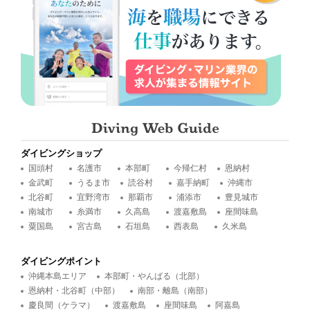
ダイビングショップ
国頭村
名護市
本部町
今帰仁村
恩納村
金武町
うるま市
読谷村
嘉手納町
沖縄市
北谷町
宜野湾市
那覇市
浦添市
豊見城市
南城市
糸満市
久高島
渡嘉敷島
座間味島
粟国島
宮古島
石垣島
西表島
久米島
ダイビングポイント
沖縄本島エリア
本部町・やんばる（北部）
恩納村・北谷町（中部）
南部・離島（南部）
慶良間（ケラマ）
渡嘉敷島
座間味島
阿嘉島