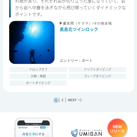
れ根があり、それぞれ岩が切り立った崖になっていて、岩
から岩へ中層を泳ぎながら飛び移っていくダイナミックな
ポイントです。
慶良間（ケラマ）/その他全域
黒島北ツインロック
エントリー：
ボート
ドロップオフ
ドリフトダイビング
大物・魚群
ディープダイビング
ボートダイビング
2
NEXT
1