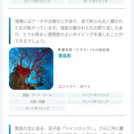
ディープダイビング
ボートダイビング
浅場にはアーチや水路などがあり、波で削られ丸く磨かれ
た石が転がっています。海底の磨かれた石の照り返しもあ
り、とても明るく透明度のよいダイビングを楽しむことが
できるでしょう。
慶良間（ケラマ）/その他全域
黒島西
エントリー：
ボート
洞窟・アーチ・ホール
ドリフトダイビング
大物・魚群
ディープダイビング
ボートダイビング
黒島の北にある、双子岩『ツインロック』。さらに沖に離