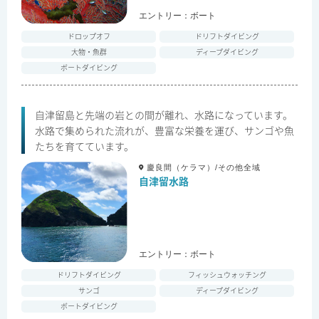
エントリー：
ボート
ドロップオフ
ドリフトダイビング
大物・魚群
ディープダイビング
ボートダイビング
自津留島と先端の岩との間が離れ、水路になっています。
水路で集められた流れが、豊富な栄養を運び、サンゴや魚
たちを育てています。
慶良間（ケラマ）/その他全域
自津留水路
エントリー：
ボート
ドリフトダイビング
フィッシュウォッチング
サンゴ
ディープダイビング
ボートダイビング