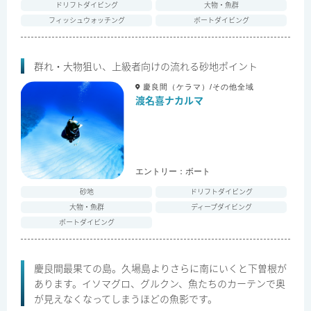
ドリフトダイビング
大物・魚群
フィッシュウォッチング
ボートダイビング
群れ・大物狙い、上級者向けの流れる砂地ポイント
慶良間（ケラマ）/その他全域
渡名喜ナカルマ
エントリー：
ボート
砂地
ドリフトダイビング
大物・魚群
ディープダイビング
ボートダイビング
慶良間最果ての島。久場島よりさらに南にいくと下曽根が
あります。イソマグロ、グルクン、魚たちのカーテンで奥
が見えなくなってしまうほどの魚影です。