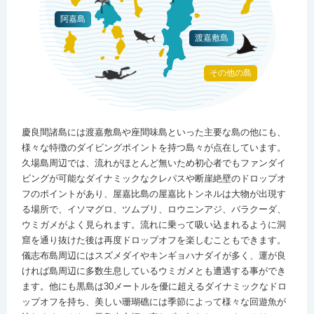
阿嘉島
渡嘉敷島
その他の島
慶良間諸島には渡嘉敷島や座間味島といった主要な島の他にも、
様々な特徴のダイビングポイントを持つ島々が点在しています。
久場島周辺では、流れがほとんど無いため初心者でもファンダイ
ビングが可能なダイナミックなクレパスや断崖絶壁のドロップオ
フのポイントがあり、屋嘉比島の屋嘉比トンネルは大物が出現す
る場所で、イソマグロ、ツムブリ、ロウニンアジ、バラクーダ、
ウミガメがよく見られます。流れに乗って吸い込まれるように洞
窟を通り抜けた後は再度ドロップオフを楽しむこともできます。
儀志布島周辺にはスズメダイやキンギョハナダイが多く、運が良
ければ島周辺に多数生息しているウミガメとも遭遇する事ができ
ます。他にも黒島は30メートルを優に超えるダイナミックなドロ
ップオフを持ち、美しい珊瑚礁には季節によって様々な回遊魚が