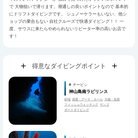
で 大物狙いで潜ります。潮通しの良いポイントなので 基本的
にドリフトダイビングです。 シュノーケラーもいない、他シ
ョップの乗合もない 自社クルーズで快適ダイビング！！ 一
度、サウスに来たらやめられないリピーター率の高いお店で
す！
得意なダイビングポイント
チービシ
神山島南ラビリンス
砂地
洞窟・アーチ・ホール
大物・魚群
フィッシュウォッチング
サンゴ
ボートダイビング