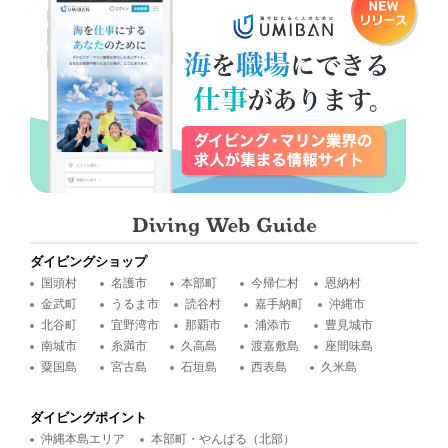
ダイビングショップ
国頭村
名護市
本部町
今帰仁村
恩納村
金武町
うるま市
読谷村
嘉手納町
沖縄市
北谷町
宜野湾市
那覇市
浦添市
豊見城市
南城市
糸満市
久高島
渡嘉敷島
座間味島
粟国島
宮古島
石垣島
西表島
久米島
ダイビングポイント
沖縄本島エリア
本部町・やんばる（北部）